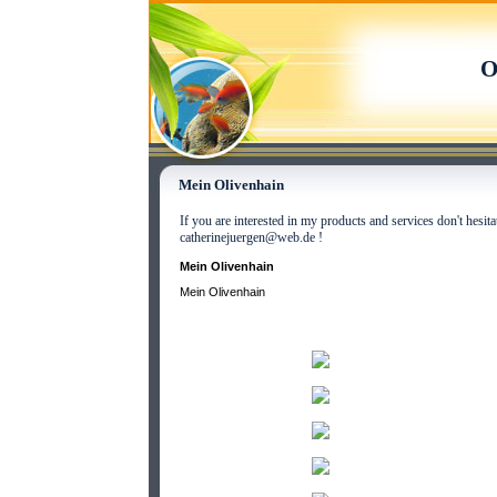
O
Mein Olivenhain
If you are interested in my products and services don't hesit
catherinejuergen@web.de !
Mein Olivenhain
Mein Olivenhain