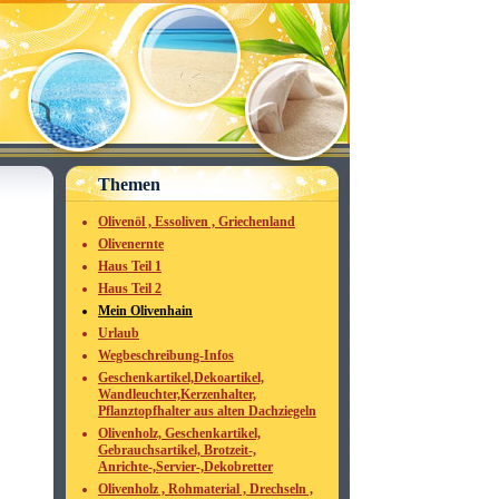
Themen
Olivenöl , Essoliven , Griechenland
Olivenernte
Haus Teil 1
Haus Teil 2
Mein Olivenhain
Urlaub
Wegbeschreibung-Infos
Geschenkartikel,Dekoartikel,
Wandleuchter,Kerzenhalter,
Pflanztopfhalter aus alten Dachziegeln
Olivenholz, Geschenkartikel,
Gebrauchsartikel, Brotzeit-,
Anrichte-,Servier-,Dekobretter
Olivenholz , Rohmaterial , Drechseln ,