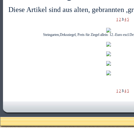
Diese Artikel sind aus alten, gebrannten ,
1
2
3
4
5
Steingarten,Dekoziegel, Preis für Ziegel allein: 12.-Euro excl
1
2
3
4
5