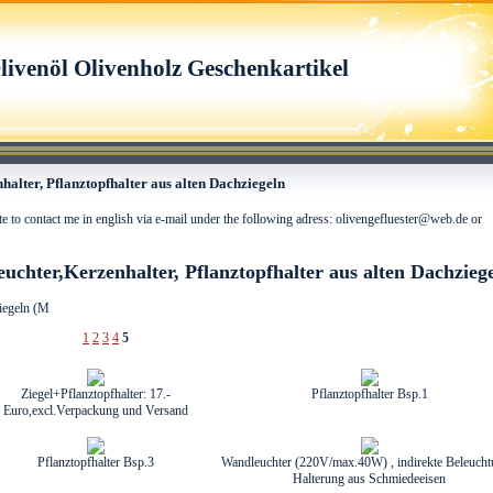
livenöl Olivenholz Geschenkartikel
alter, Pflanztopfhalter aus alten Dachziegeln
ate to contact me in english via e-mail under the following adress: olivengefluester@web.de or
uchter,Kerzenhalter, Pflanztopfhalter aus alten Dachzieg
ziegeln (M
1
2
3
4
5
Ziegel+Pflanztopfhalter: 17.-
Pflanztopfhalter Bsp.1
Euro,excl.Verpackung und Versand
Pflanztopfhalter Bsp.3
Wandleuchter (220V/max.40W) , indirekte Beleucht
Halterung aus Schmiedeeisen