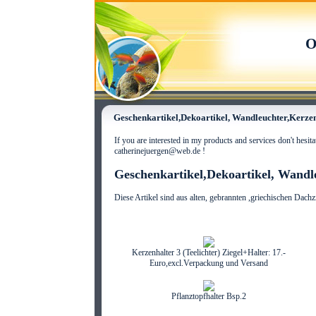
O
Geschenkartikel,Dekoartikel, Wandleuchter,Kerzenh
If you are interested in my products and services don't hesit
catherinejuergen@web.de !
Geschenkartikel,Dekoartikel, Wandle
Diese Artikel sind aus alten, gebrannten ,griechischen Dach
Kerzenhalter 3 (Teelichter) Ziegel+Halter: 17.-
Euro,excl.Verpackung und Versand
Pflanztopfhalter Bsp.2