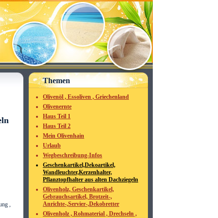
Themen
Olivenöl , Essoliven , Griechenland
Olivenernte
Haus Teil 1
eln
Haus Teil 2
Mein Olivenhain
Urlaub
Wegbeschreibung-Infos
Geschenkartikel,Dekoartikel,
Wandleuchter,Kerzenhalter,
Pflanztopfhalter aus alten Dachziegeln
Olivenholz, Geschenkartikel,
Gebrauchsartikel, Brotzeit-,
Anrichte-,Servier-,Dekobretter
ung ,
Olivenholz , Rohmaterial , Drechseln ,