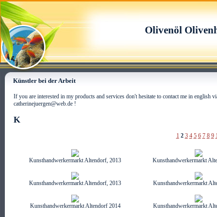
Olivenöl Oliven
Künstler bei der Arbeit
If you are interested in my products and services don't hesitate to contact me in english
catherinejuergen@web.de !
K
1
2
3
4
5
6
7
8
9
Kunsthandwerkermarkt Altendorf, 2013
Kunsthandwerkermarkt Alte
Kunsthandwerkermarkt Altendorf, 2013
Kunsthandwerkermarkt Alt
Kunsthandwerkermarkt Altendorf 2014
Kunsthandwerkermarkt Alt